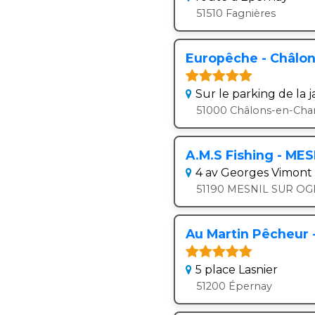
51510 Fagnières
Europêche - Châlo
Sur le parking de la
51000 Châlons-en-Ch
A.M.S Fishing - ME
4 av Georges Vimont
51190 MESNIL SUR OGE
Au Martin Pêcheur 
5 place Lasnier
51200 Épernay