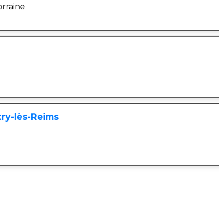
orraine
try-lès-Reims