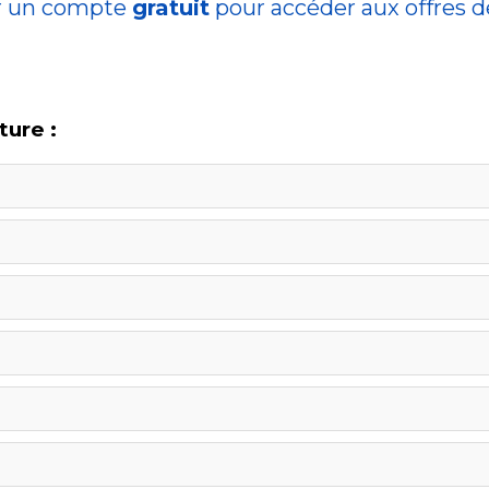
r un compte
gratuit
pour accéder aux offres 
ture :