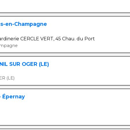
ns-en-Champagne
 jardinerie CERCLE VERT, 45 Chau. du Port
ampagne
SNIL SUR OGER (LE)
R (LE)
- Épernay