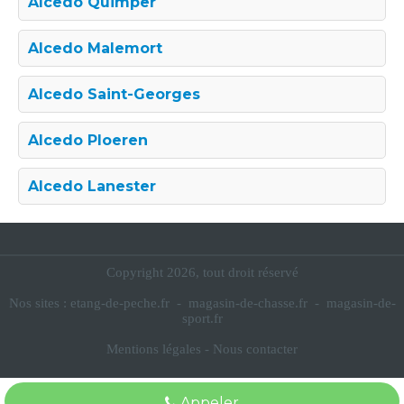
Alcedo Quimper
Alcedo Malemort
Alcedo Saint-Georges
Alcedo Ploeren
Alcedo Lanester
Copyright 2026, tout droit réservé
Nos sites :
etang-de-peche.fr
-
magasin-de-chasse.fr
-
magasin-de-
sport.fr
Mentions légales
-
Nous contacter
Appeler