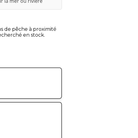
r la mer ou rivière
ns de pêche à proximité
recherché en stock.