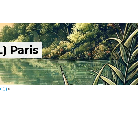
) Paris
15)
>