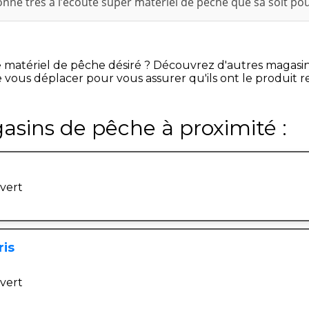
né très à l’écoute super matériel de pêche que sa soit pou
e matériel de pêche désiré ? Découvrez d'autres magasi
 vous déplacer pour vous assurer qu'ils ont le produit 
asins de pêche à proximité :
ivert
ris
ivert