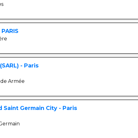
es
- PARIS
ère
SARL) - Paris
nde Armée
d Saint Germain City - Paris
-Germain