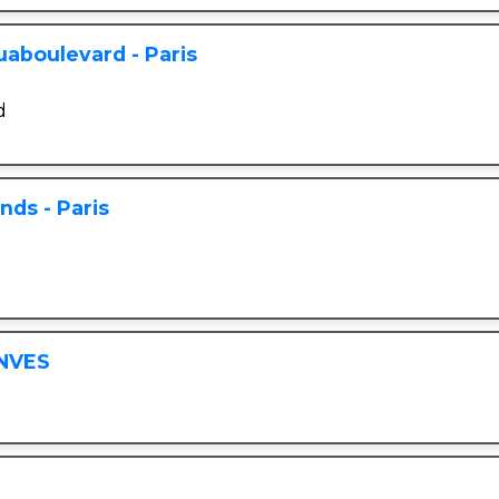
uaboulevard - Paris
d
nds - Paris
ANVES