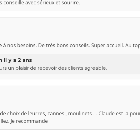
 conseille avec sérieux et sourire.
te à nos besoins. De très bons conseils. Super accueil. Au to
in
Il y a 2 ans
s un plaisir de recevoir des clients agreable.
e choix de leurres, cannes , moulinets … Claude est la pou
illez. Je recommande