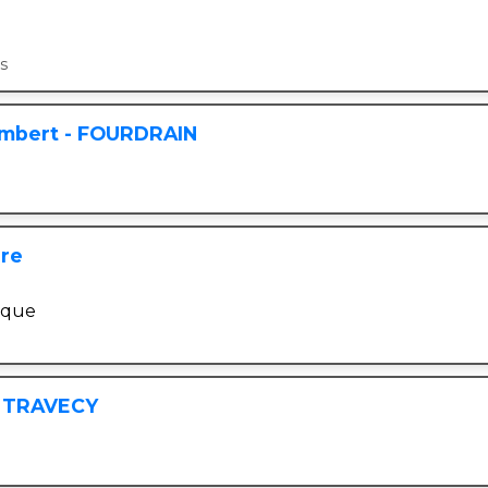
s
ambert - FOURDRAIN
ère
ique
- TRAVECY