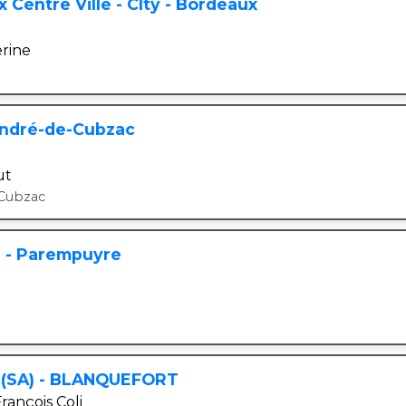
Centre Ville - CIty - Bordeaux
rine
André-de-Cubzac
ut
-Cubzac
e - Parempuyre
o (SA) - BLANQUEFORT
rançois Coli