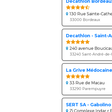
Decathlon Bordeaux 
130 Rue Sainte-Cathe
33000 Bordeaux
Decathlon - Saint-
240 avenue Boucica
33240 Saint-André-de
La Grive Médocain
33 Rue de Macau
33290 Parempuyre
SERT SA - Gabolin
Zi Complexe Indar r F