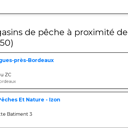
gasins de pêche à proximité d
50)
tigues-près-Bordeaux
ou ZC
ordeaux
êches Et Nature - Izon
tte Batiment 3