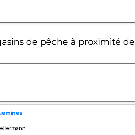
gasins de pêche à proximité 
guemines
Kellermann