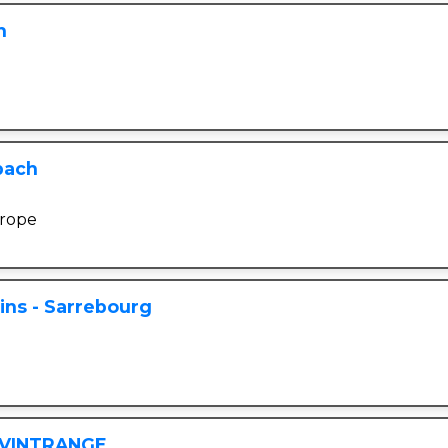
h
bach
urope
ins - Sarrebourg
G VINTRANGE