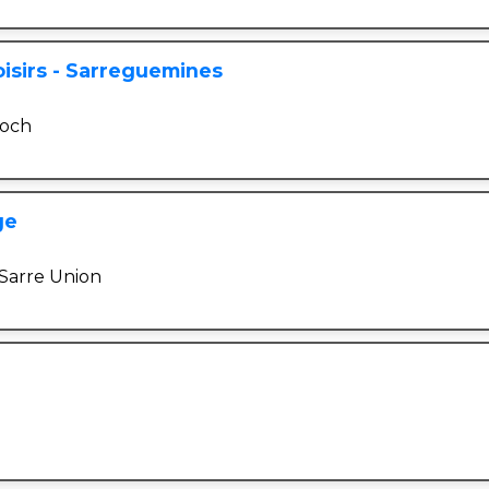
oisirs - Sarreguemines
Foch
ge
e Sarre Union