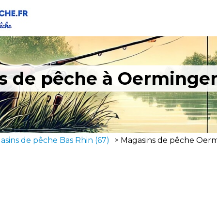
s de pêche à Oermingen
asins de pêche Bas Rhin (67)
>
Magasins de pêche Oerm