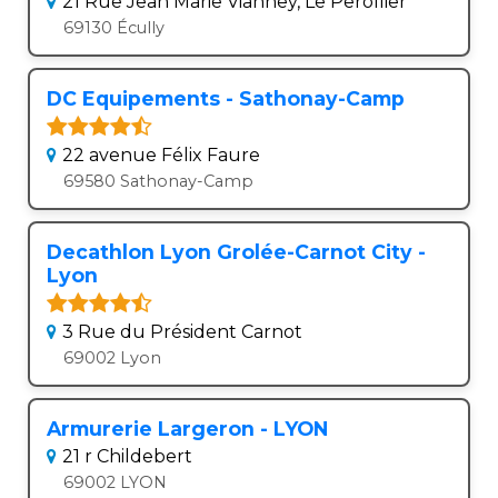
21 Rue Jean Marie Vianney, Le Perollier
69130 Écully
DC Equipements - Sathonay-Camp
22 avenue Félix Faure
69580 Sathonay-Camp
Decathlon Lyon Grolée-Carnot City -
Lyon
3 Rue du Président Carnot
69002 Lyon
Armurerie Largeron - LYON
21 r Childebert
69002 LYON