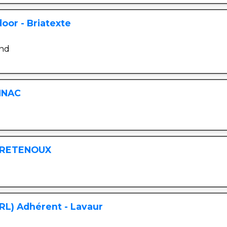
oor - Briatexte
and
ONNAC
 BRETENOUX
RL) Adhérent - Lavaur