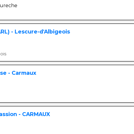
eureche
RL) - Lescure-d'Albigeois
ois
ise - Carmaux
Passion - CARMAUX