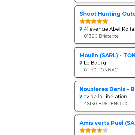
Shoot Hunting Outd
41 avenue Abel Roll
81390 Briatexte
Moulin (SARL) - T
Le Bourg
81170 TONNAC
Nouzières Denis -
av de la Libération
46130 BRETENOUX
Amis verts Puel (SA