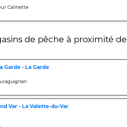
eur Calmette
asins de pêche à proximité de
a Garde - La Garde
euraguignan
d Var - La Valette-du-Var