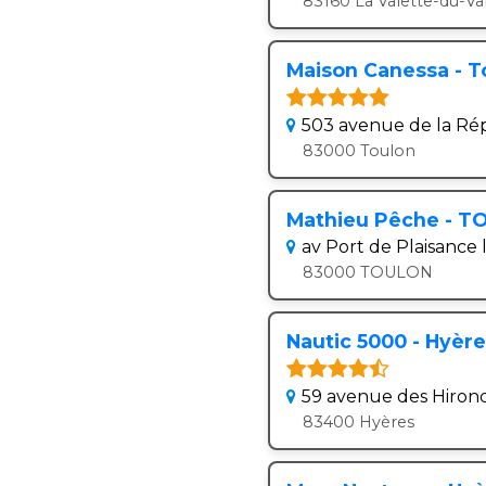
83160 La Valette-du-Va
Maison Canessa - T
503 avenue de la Ré
83000 Toulon
Mathieu Pêche - T
av Port de Plaisance 
83000 TOULON
Nautic 5000 - Hyèr
59 avenue des Hirond
83400 Hyères