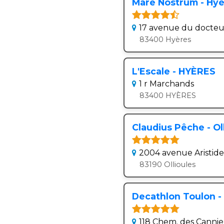
Mare Nostrum - Hy
17 avenue du docteu
83400 Hyères
L'Escale - HYÈRES
1 r Marchands
83400 HYÈRES
Claudius Pêche - Ol
2004 avenue Aristide
83190 Ollioules
Decathlon Toulon - O
118 Chem. des Cannie