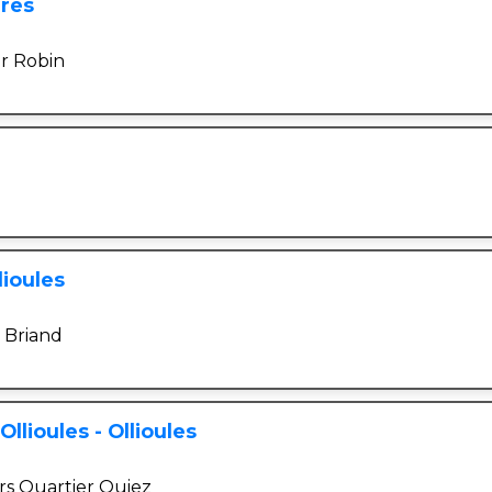
ères
r Robin
lioules
 Briand
llioules - Ollioules
rs Quartier Quiez