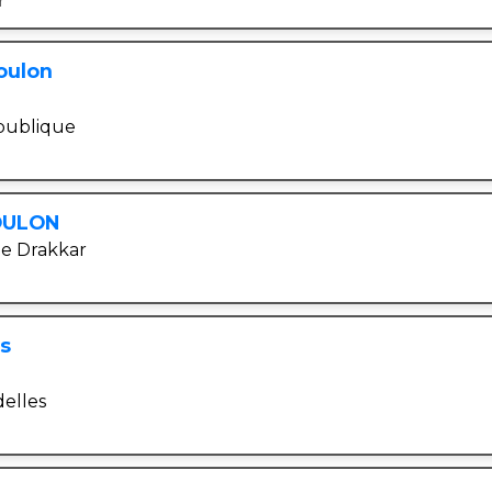
r
oulon
publique
OULON
le Drakkar
es
elles