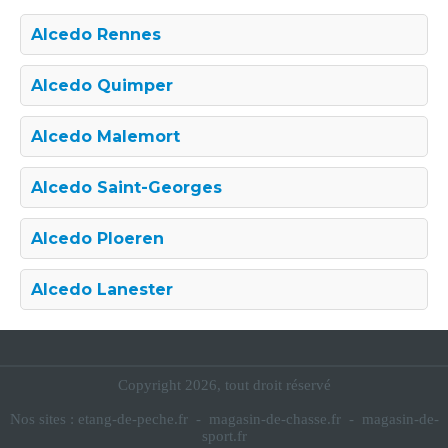
Alcedo Rennes
Alcedo Quimper
Alcedo Malemort
Alcedo Saint-Georges
Alcedo Ploeren
Alcedo Lanester
Copyright 2026, tout droit réservé
Nos sites :
etang-de-peche.fr
-
magasin-de-chasse.fr
-
magasin-de-
sport.fr