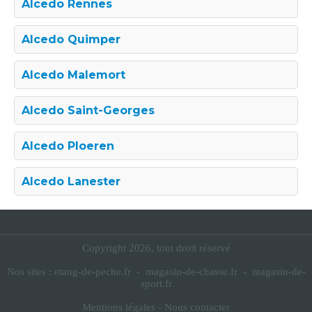
Alcedo Rennes
Alcedo Quimper
Alcedo Malemort
Alcedo Saint-Georges
Alcedo Ploeren
Alcedo Lanester
Copyright 2026, tout droit réservé
Nos sites :
etang-de-peche.fr
-
magasin-de-chasse.fr
-
magasin-de-
sport.fr
Mentions légales
-
Nous contacter