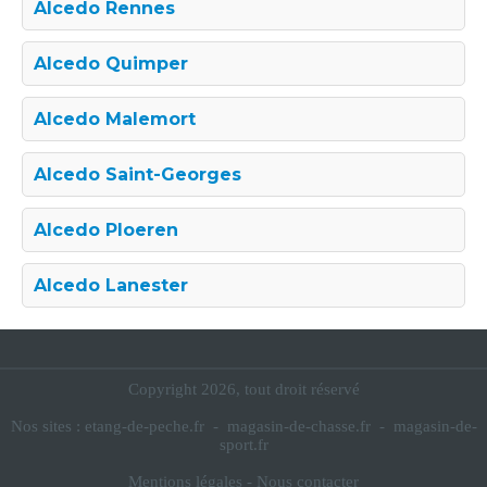
Alcedo Rennes
Alcedo Quimper
Alcedo Malemort
Alcedo Saint-Georges
Alcedo Ploeren
Alcedo Lanester
Copyright 2026, tout droit réservé
Nos sites :
etang-de-peche.fr
-
magasin-de-chasse.fr
-
magasin-de-
sport.fr
Mentions légales
-
Nous contacter