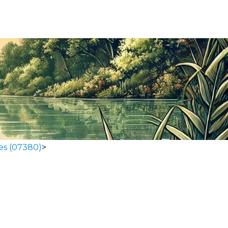
es (07380)
>