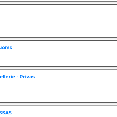
s
Ruoms
lerie - Privas
ISSAS