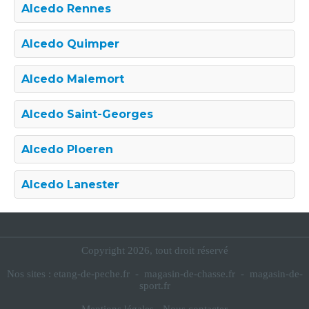
Alcedo Rennes
Alcedo Quimper
Alcedo Malemort
Alcedo Saint-Georges
Alcedo Ploeren
Alcedo Lanester
Copyright 2026, tout droit réservé
Nos sites :
etang-de-peche.fr
-
magasin-de-chasse.fr
-
magasin-de-
sport.fr
Mentions légales
-
Nous contacter