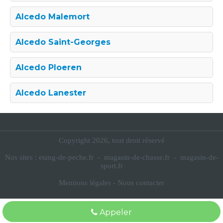
Alcedo Malemort
Alcedo Saint-Georges
Alcedo Ploeren
Alcedo Lanester
Copyright 2026, tout droit réservé
Nos sites :
etang-de-peche.fr
-
magasin-de-chasse.fr
-
magasin-de-
sport.fr
Mentions légales
-
Nous contacter
Appeler